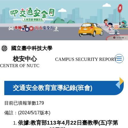
跳
到
主
要
內
容
區
國立臺中科技大學
校安中心
CAMPUS SECURITY REPORT
CENTER OF NUTC
交通安全教育宣導紀錄(班會)
目前已填報筆數179
備註：(2024/5/17版本)
依據:
教育部113年4月22日臺教學(五)字第