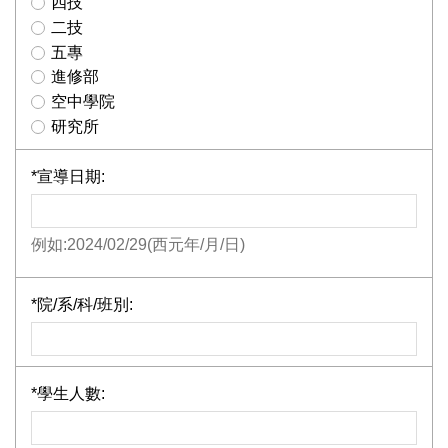
四技
二技
五專
進修部
空中學院
研究所
*
宣導日期:
例如:2024/02/29(西元年/月/日)
*
院/系/科/班別:
*
學生人數: