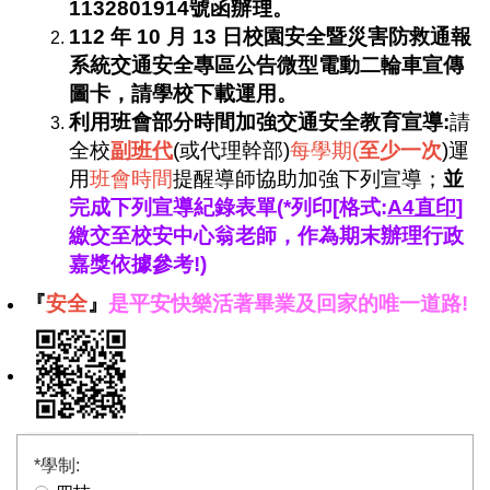
1132801914號函辦理。
112
年 10 月 13 日校園安全暨災害防救通報
系統交通安全專區公告
微型電動二輪車宣傳
圖卡
，請學校下載運用。
利用班會部分時間加強交通安全教育宣導:
請
全校
副班代
(或代理幹部)
每學期(
至少一次
)運
用
班會時間
提醒導師協助加強下列宣導；
並
完成下列
宣導紀錄
表單(*列印[格式:
A4直印
]
繳交至校安中心翁老師，作為期末辦理行政
嘉獎依據參考!)
『
安全
』
是平安快樂活著畢業及回家的唯一道路!
*
學制: