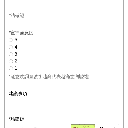
*請確認!
*
宣導滿意度:
5
4
3
2
1
*滿意度調查數字越高代表越滿意!謝謝您!
建議事項:
*
驗證碼