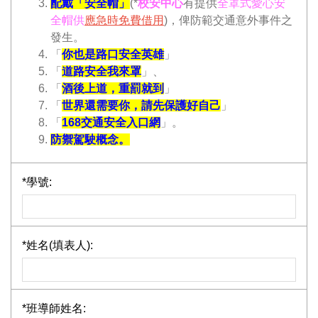
配戴「安全帽」
(*
校安中心
有提供
全罩式愛心安
全帽供
應急時免費借用
)，俾防範交通意外事件之
發生。
「
你也是路口安全英雄
」
「
道路安全我來罩
」、
「
酒後上道，重罰就到
」
「
世界還需要你，請先保護好自己
」
「
168交通安全入口網
」。
防禦駕駛概念。
*
學號:
*
姓名(填表人):
*
班導師姓名: