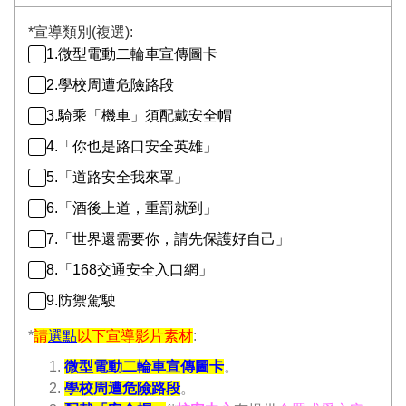
*
宣導類別(複選):
1.微型電動二輪車宣傳圖卡
2.學校周遭危險路段
3.騎乘「機車」須配戴安全帽
4.「你也是路口安全英雄」
5.「道路安全我來罩」
6.「酒後上道，重罰就到」
7.「世界還需要你，請先保護好自己」
8.「168交通安全入口網」
9.防禦駕駛
*
請
選點
以下宣導影片素材
:
微型電動二輪車宣傳圖卡
。
學校周遭危險路段
。