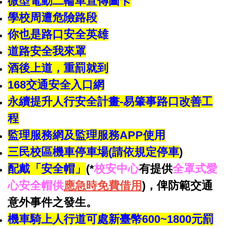
微型電動二輪車宣傳圖卡
學校周遭危險路段
你也是路口安全英雄
道路安全我來罩
酒後上道，重罰就到
168交通安全入口網
永
續提升人行安全計畫
-
易肇事路口改善工
程
監理服務網及監理服務
APP
使用
三民校區機車停車場
(
請依規定停車
)
配戴「安全帽」
(*
校安中心
有提供
全罩式愛
心安全帽供
應急時免費借用
)，俾防範交通
意外事件之發生。
機車騎上人行道可處新臺幣600~1800元罰