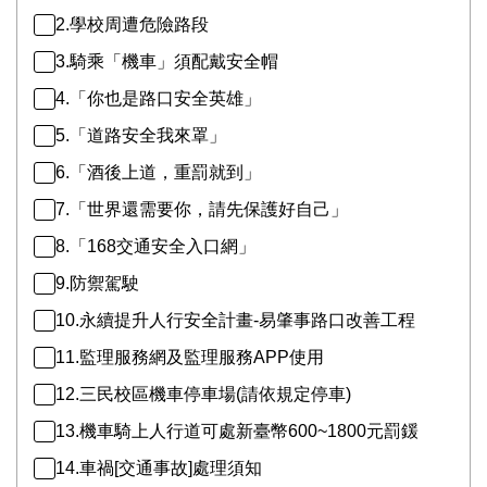
2.學校周遭危險路段
3.騎乘「機車」須配戴安全帽
4.「你也是路口安全英雄」
5.「道路安全我來罩」
6.「酒後上道，重罰就到」
7.「世界還需要你，請先保護好自己」
8.「168交通安全入口網」
9.防禦駕駛
10.永續提升人行安全計畫-易肇事路口改善工程
11.監理服務網及監理服務APP使用
12.三民校區機車停車場(請依規定停車)
13.機車騎上人行道可處新臺幣600~1800元罰鍰
14.車禍[交通事故]處理須知