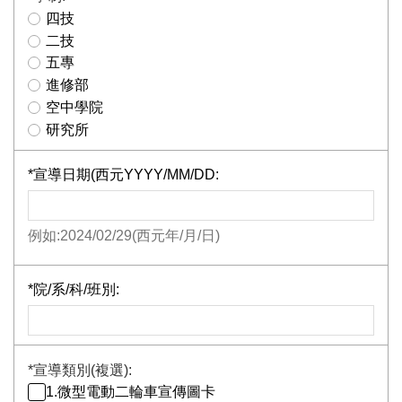
四技
二技
五專
進修部
空中學院
研究所
*
宣導日期(西元YYYY/MM/DD:
例如:2024/02/29(西元年/月/日)
*
院/系/科/班別:
*
宣導類別(複選):
1.微型電動二輪車宣傳圖卡