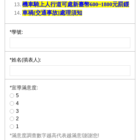
機車騎上人行道可處新臺幣600~1800元罰鍰
車禍[交通事故]處理須知
*
學號:
*
姓名(填表人):
*
宣導滿意度:
5
4
3
2
1
*滿意度調查數字越高代表越滿意!謝謝您!