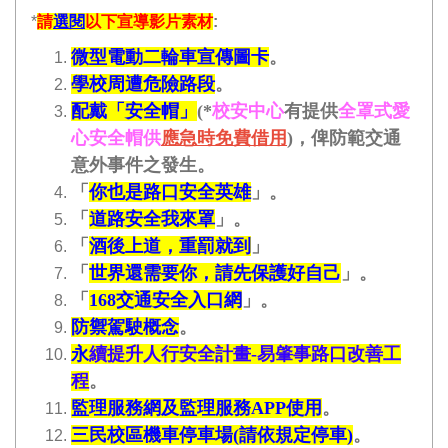
*
請
選閱
以下宣導影片素材
:
微型電動二輪車宣傳圖卡
。
學校周遭危險路段
。
配戴「安全帽」
(*
校安中心
有提供
全罩式愛
心安全帽供
應急時免費借用
)，俾防範交通
意外事件之發生。
「
你也是路口安全英雄
」。
「
道路安全我來罩
」。
「
酒後上道，重罰就到
」
「
世界還需要你，請先保護好自己
」。
「
168交通安全入口網
」。
防禦駕駛概念
。
永
續提升人行安全計畫
-
易肇事路口改善工
程
。
監理服務網及監理服務
APP
使用
。
三民校區機車停車場
(
請依規定停車
)
。