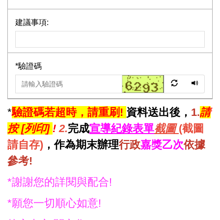
建議事項:
*
驗證碼
*
驗證碼若超時，請重刷!
資料送出後，
1.
請
按 [列印]
!
2.
完成
宣導紀錄
表單
截圖
(
截圖
請自存
)
，
作為期末辦理
行政
嘉獎乙次
依據
參考!
*謝謝您的詳閱與配合!
*願您一切順心如意!