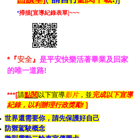
*
掃描[
宣導紀錄
表單
]
~~~
*
『
安全
』
是平安快樂活
著畢業及回家
的唯一道路!
***[
請
點
閱
以下宣導
影片
，並
完成以下宣導
紀錄，以利辦理行政獎勵!
]
世界還需要你，請先保護好自己
防禦駕駛概念